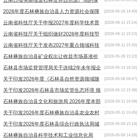
云南日报头条报道石林世界自然遗产地的保
护与发展之路
2026年度石林彝族自治县人力资源社会保障
[2026-06-18 14:40]
领域“双随机、一公开”抽查计划公示
云南省科技厅关于申报2027年度科学技术普
[2026-06-11 15:24]
及专项的通知
云南省科技厅关于组织做好2026年度科技型
[2026-06-11 15:23]
中小企业评价工作的通知
云南省科技厅关于发布2027年重点领域科技
[2026-06-11 15:20]
计划项目申报指南的通知
石林彝族自治县矿业权出让收益市场基准价
[2026-05-28 15:23]
调整公示
石林县市场监督管理局关于连续2年未年报企
[2026-05-14 16:32]
业补报年报的催报公告
关于印发2026年度《石林县自然资源领域随
[2026-05-08 09:47]
机抽查事项清单》和石林县自然资源领域“双随机、一公开”抽
关于印发2026年石林县市场监管生态环境 领
[2026-05-12 15:38]
查计划的通知
域“双随机、一公开”随机抽查工作计划的通知
石林彝族自治县文化和旅游局 2026年度本部
[2026-05-11 16:08]
门“双随机、一公开”抽查工作计划、部门“一业一查”联合抽查
关于印发2026年度石林彝族自治县农业农村
[2026-05-11 10:45]
工作计划和跨部门“双随机、一公开”联合抽查工作计划
局 部门“双随机、一公开”抽查计划、部门联合“双随机、一公
关于印发2026年度石林县综合行政执法局城
[2026-05-09 15:19]
开”抽查计划和“一业一查”联合监管抽查计划的通知
市监管领域“双随机、一公开”抽查计划、部门联合“双随机、
石林彝族自治县科学技术和工业信息化局
[2026-05-09 14:26]