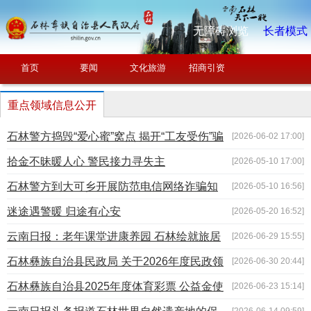
无障碍浏览
长者模式
首页
要闻
文化旅游
招商引资
重点领域信息公开
石林警方捣毁“爱心蜜”窝点 揭开“工友受伤”骗
[2026-06-02 17:00]
局
拾金不昧暖人心 警民接力寻失主
[2026-05-10 17:00]
石林警方到大可乡开展防范电信网络诈骗知
[2026-05-10 16:56]
识专题讲座
迷途遇警暖 归途有心安
[2026-05-20 16:52]
云南日报：老年课堂进康养园 石林绘就旅居
[2026-06-29 15:55]
乐学养老新图景
石林彝族自治县民政局 关于2026年度民政领
[2026-06-30 20:44]
域“双随机、一公开”及“一业一查”抽查计划的公示
石林彝族自治县2025年度体育彩票 公益金使
[2026-06-23 15:14]
用情况公告
[2026-06-14 09:59]