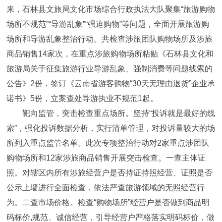
来，石林县文旅局文化市场综合行政执法大队聚集“旅游购物
场所不规范”“导游乱象”“强迫购物”等问题，全面开展旅游购
场所和导游乱象整治行动。共检查涉旅团队购物场所及涉旅
商品销售14家次，在重点涉旅购物场所粘贴《石林县文化和
旅游局关于征集旅游行业导游乱象、强制消费等问题线索的
公告》2份，签订《云南省游客购物“30天无理由退货”企业承
诺书》5份，立案查处导游执业不规范1起。
靶向监管，突击检查重点场所。坚持“投诉就是最好的线
索”，强化投诉数据分析，实行清单管理，对投诉量较大的场
所列入重点监管名单。此次专项整治行动对2家重点涉团队
购物场所和12家涉旅商品销售开展突击检查。一查主体证
照。对辖区内所有涉旅经营户是否持证持照经营、证照是否
公示上墙进行全面检查，依法严查旅游领域的无照经营行
为。二查市场价格。检查“购物场所”经营户是否做到商品明
码标价,规范、诚信经营，引导经营户严格落实明码标价，做