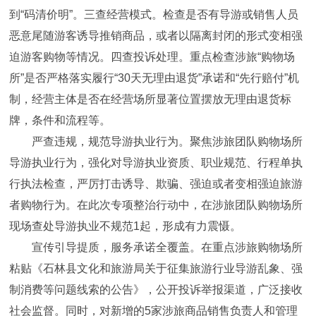
到“码清价明”。三查经营模式。检查是否有导游或销售人员
恶意尾随游客诱导推销商品，或者以隔离封闭的形式变相强
迫游客购物等情况。四查投诉处理。重点检查涉旅“购物场
所”是否严格落实履行“30天无理由退货”承诺和“先行赔付”机
制，经营主体是否在经营场所显著位置摆放无理由退货标
牌，条件和流程等。
严查违规，规范导游执业行为。聚焦涉旅团队购物场所
导游执业行为，强化对导游执业资质、职业规范、行程单执
行执法检查，严厉打击诱导、欺骗、强迫或者变相强迫旅游
者购物行为。在此次专项整治行动中，在涉旅团队购物场所
现场查处导游执业不规范1起，形成有力震慑。
宣传引导提质，服务承诺全覆盖。在重点涉旅购物场所
粘贴《石林县文化和旅游局关于征集旅游行业导游乱象、强
制消费等问题线索的公告》，公开投诉举报渠道，广泛接收
社会监督。同时，对新增的5家涉旅商品销售负责人和管理