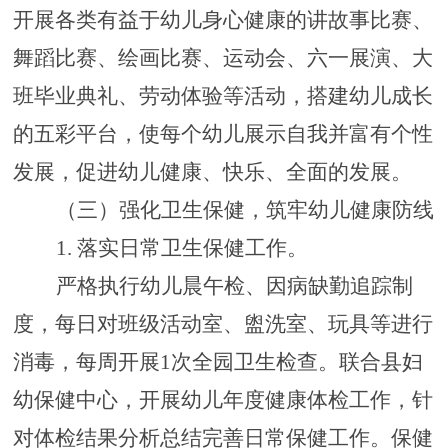
开展各类有益于幼儿身心健康的讲故事比赛、
舞蹈比赛、绘画比赛、
运动会、
六一展演、大
班毕业典礼
、
劳动体验
等活动，搭建幼儿成长
的
五彩平台
，
使
每个幼儿展示自我
并富有个性
发展
，促进幼儿健康、快乐、全面的发展。
（三）强化卫生保健，筑牢幼儿健康防线
1. 落实日常卫生保健工作
。
严格执行幼儿晨午检、因病缺勤追踪制
度，每日对班级活动室、盥洗室、玩具等进行
消毒，每周开展
1次全园卫生检查。联合县妇
幼保健中心，
开展幼儿年度健康体检工作，针
对体检结果分析总结完善日常保健工作。
保健