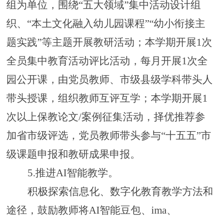
组
为单位，围绕
“
五大领域
”
集中活动设计组
织、
“本土文化融入幼儿园课程”“
幼小衔接主
题
实践
”等主题开展教研活动；
本学期开展
1次
全员集中教育活动评比活动，
每月开展
1次全
园公开课，由党员教师、市级县级学科带头人
带头授课，组织教师互评互学；
本
学期开展
1
次
以上
保教论文
/案例征集活动，择优推荐参
加省市级评选，党员教师带头参与
“
十五五
”
市
级课题申报和
教研成果申报。
5.推进AI智能教学。
积极探索
信息化、数字化
教育教学方法
和
途径
，
鼓励教师将
AI智能豆包、ima、