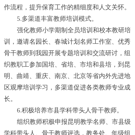
作流程，提升保育工作的精细度和人文关怀
。
5.多渠道丰富教师
培训模式
。
强化教师
小学期制全员培训和
校本
教研培
训
，邀请
名园长、
春城计划名师
工作室、优秀
骨干教师
到我园开展专题培训和交流研讨，组
织教职工
参加国培、省培、市培和县培，到昆
明
、
曲靖、重庆
、
南京
、北京等
省内外先进地
区观摩
培训学习，多渠道促进
各类
教师专业成
长。
6.积极培养市县学科带头人骨干教师。
组织教师积极申报昆明教学名师、市县级
学科带头人、骨干教师评选，教务处、年级组