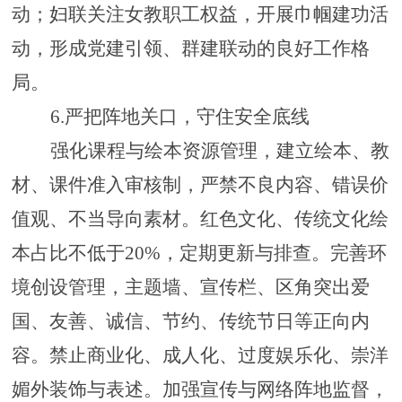
动；妇联关注女教职工权益，开展巾帼建功活
动，形成党建引领、群建联动的良好工作格
局。
6.
严把阵地关口，守住安全底线
强化
课程与绘本
资源
管理
，
建立绘本、教
材、课件准入审核制，严禁不良内容、错误价
值观、不当导向素材。红色文化、传统文化绘
本占比不低于
20%，定期更新与排查。
完善
环
境创设管理
，
主题墙、宣传栏、区角突出爱
国、友善、诚信、节约、传统节日等正向内
容。禁止商业化、成人化、过度娱乐化、崇洋
媚外装饰与表述。
加强
宣传与网络阵地
监督，