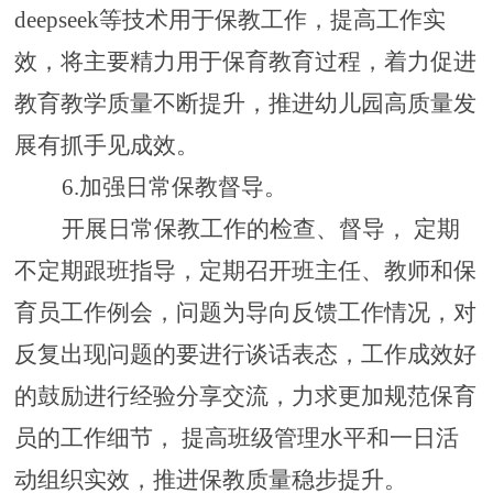
deepseek等技术用于保教工作，提高工作实
效，将主要精力用于保育教育过程，着力
促进
教育教学
质量不断提
升，推进幼儿园高质量发
展有抓手见成效
。
6.
加强
日常保教督导。
开展日常保教
工作的检查、督
导
，
定期
不定期
跟班指导，定期召开
班主任、教师和
保
育员工作例会，
问题为导向
反馈工作情况，
对
反复出现问题的要进行谈话表态
，
工作成效好
的鼓励进行经验分享交流，力求更加
规范保育
员的工作
细节
，
提高
班级管理水平和一日活
动组织实效，推进保教质量稳步提升。