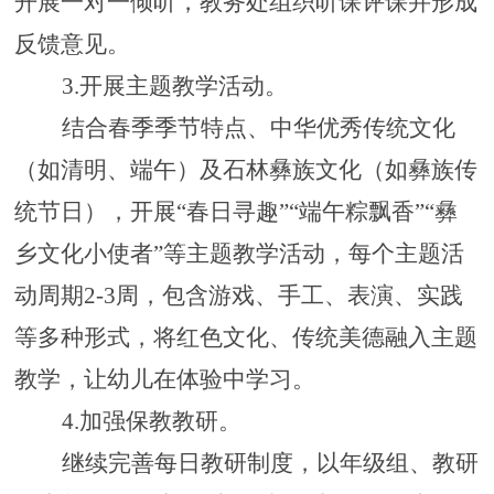
开展一对一倾听
，
教务
处组织听课评课并形成
反馈意见。
3.
开展主题教学活动
。
结合春季季节特点、中华优秀传统文化
（如清明、端午）及石林彝族文化（如彝族传
统节日），开展
“春日寻趣”“端午粽飘香”“彝
乡文化小使者”等主题教学活动，每个主题活
动周期2-3周，包含游戏、手工、表演、实践
等多种形式，将红色文化、传统美德融入主题
教学，让幼儿在体验中学习。
4.
加强保教教研
。
继续完善
每
日
教研制度，以年级组
、
教研