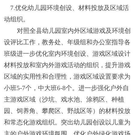
7.优化
幼儿园环境创设、
材料投放
及区域活
动
组织
。
对照全县
幼儿园室内外区域游戏及环境创
设评比
工作，教务处、年级组和办公室指导各
班级进一步优化室内环境创设、游戏区域设计
材料投放和室内外游戏活动的组织，提升游戏
区域的实用性和合理性，游戏区域设置要求为
小班
5
-
7
个，中大班
6
-8个。
进一步强化
户外
自
主游戏区域（
沙坑、戏水池、涂鸦区、种植
园、饲养角、
攀爬区、野战区
等
）的材料投放
和常态化游戏组织
。
突出
幼儿园
创设以儿童为
主的户外游戏环境氛围，优化户外绿化游戏场