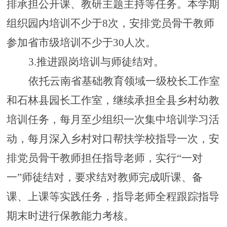
排承担公开课、教研主题主持等任务。本学期
组织园内培训不少于
8次，安排党员骨干教师
参加省市级培训不少于
30
人次。
3.
推进跟岗培训与师徒结对
。
依托云南省基础教育领域一级校长工作室
和石林县园长工作室，
继续承担全县乡村幼教
培训任务，
每月至少组织一次集中培训学习活
动
，
每月深入乡村对口帮扶学校指导一次，
安
排党员骨干教师担任指导老师，实行
“一对
一”师徒结对，要求
结对
教师完成听课、备
课、上课等实践任务，指导老师全程跟踪指导
期末
时进行保教能力考核。