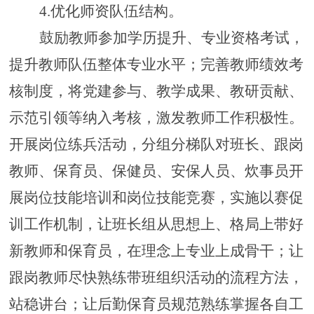
4.
优化师资队伍结构
。
鼓励教师参加学历提升、专业资格考试，
提升教师队伍整体专业水平；完善教师绩效考
核制度，将党建参与、教学成果、教研贡献、
示范引领等纳入考核，激发教师工作积极性。
开展岗位练兵活动，分组分梯队对班长、跟岗
教师、保育员、保健员、安保人员、炊事员开
展岗位技能培训和岗位技能
竞赛
，
实施以赛促
训工作机制，
让班长组
从思想上、格局上带好
新教师和保育员，在理念上专业上成
骨干
；
让
跟岗教师尽快
熟练带班组织活动的流程方法
，
站稳讲台；
让后勤保育员
规范
熟练掌握
各自工