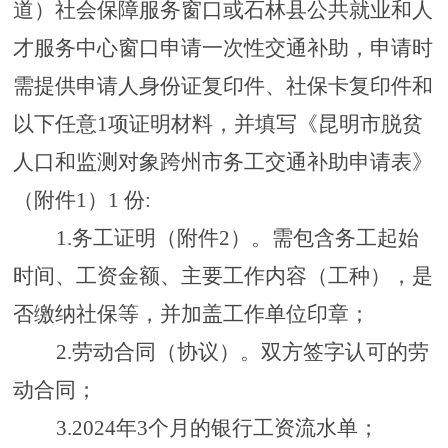
道）社会保障服务窗口或石林县公共就业和人
才服务中心窗口申请一次性交通补助，申请时
需提供申请人身份证复印件、社保卡复印件和
以下
任意
1
项
证明材料，并填写《昆明市脱贫
人口和监测对象跨州市务工交通补助申请表》
（附件
1
）
1
份
:
1
.务工证明（附件
2
）。需包含务工起始
时间、工资金额、主要工作内容（工种），是
否缴纳社保等，并加盖工作单位印章；
2
.劳动合同（协议）。双方签字认可的劳
动合同；
3
.
2024
年
3
个月的银行工资流水单；