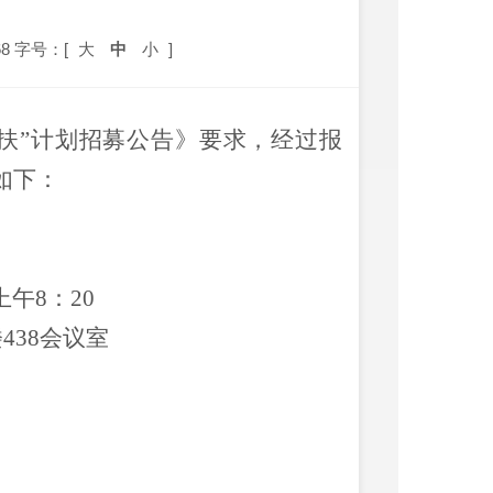
8
字号：[
大
中
小
]
扶”计划招募公告》要求，经过报
如下：
上午
8
：
20
楼
438
会议室