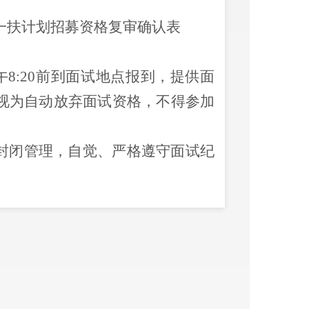
一扶计划招募资格复审确认表
午
8:20
前到面试地点报到，提供面
视为自动放弃面试资格，不得参加
封闭管理，自觉、严格遵守面试纪
请说：回答完毕。面试完成后，不
开考场，不得在考场附近喧哗、逗
服装及饰品
。