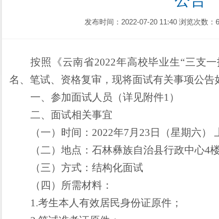
公告
发布时间：2022-07-20 11:40
浏览次数：6
按照《云南省
2022
年高校毕业生“三支一
名、笔试、
资格复审
，现将面试有关事项公告
一、参加面试人员（详见附件
1
）
二、面试相关事宜
（一）
时间
：
2022
年
7
月
23
日（星期六） 
（二）
地点：
石林彝族自治县行政中心
4
（三）
方式
：
结构化面试
（四）所需材料
：
1.
考生本人有效居民身份证原件；