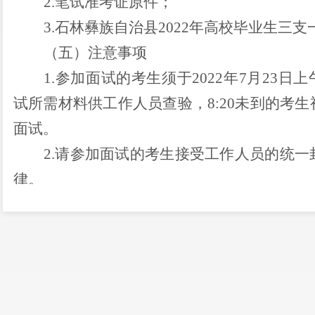
2.
笔试准考证原件；
3.
石林彝族自治县
2022
年高校毕业生三支
（五）注意事项
1.
参加面试的考生须于
2022
年
7
月
23
日
上
试所需材料供工作人员查验，
8:20
未到的考生
面试。
2
.
请参加面试
的考生
接受工作人员的统一
律。
3.
面试使用普通话作答，每题回答完毕时
得将草稿纸和面试试题带离面试室。
4.
面试结束公布成绩后，考生应立即离
留。
5.
面试当天
不得穿、佩戴具有
特别标志的