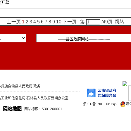
会开幕
上一页
1
2
3
4
5
6
7
8
9
10
下一页
第
/49页
跳转
彝族自治县人民政府.政务
县工业和信息化局 石林县人民政府新闻办公室
滇ICP备19011061号-1
滇公
网站地图
网站标识：5301260001