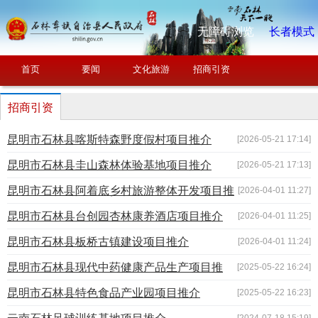
无障碍浏览
长者模式
首页
要闻
文化旅游
招商引资
招商引资
昆明市石林县喀斯特森野度假村项目推介
[2026-05-21 17:14]
昆明市石林县圭山森林体验基地项目推介
[2026-05-21 17:13]
昆明市石林县阿着底乡村旅游整体开发项目推
[2026-04-01 11:27]
介
昆明市石林县台创园杏林康养酒店项目推介
[2026-04-01 11:25]
昆明市石林县板桥古镇建设项目推介
[2026-04-01 11:24]
昆明市石林县现代中药健康产品生产项目推
[2025-05-22 16:24]
介
昆明市石林县特色食品产业园项目推介
[2025-05-22 16:23]
[2024-07-18 15:19]