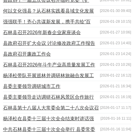
县政协十一届五次会议召开临时党委（扩
大）会暨召集人会议
何以文化强县？从石林实践看县域文化发展
[2026-01-30 09:40]
的生命力
强强联手！齐心共谋新发展，携手共绘“百
[2026-01-28 10:15]
亿”图
石林县召开2026年新春企业家座谈会
[2026-01-27 10:06]
县政府召开扩大会议 讨论修改政府工作报告
[2026-01-23 14:40]
与“十五五”规划纲要
县政府召开廉政工作会
[2026-01-23 14:24]
石林县召开2026年斗牛产业高质量发展工作
[2026-01-23 10:26]
推进会
杨泽松带队开展巡林并调研林旅融合发展工
[2026-01-22 16:12]
作
县委主要领导调研城市工作
[2026-01-21 16:34]
县委主要领导走访调研石林风景区合作旅行
[2026-01-21 16:19]
社推动文旅产业高质量发展
石林县第十八届人大常委会第二十八次会议召
[2026-01-17 11:17]
开
杨泽松在县委十三届十次全会结束时讲话强
[2026-01-16 11:11]
调:锚定目标 务实苦干 奋进“十五五” 开创石林高质量发展新局
中共石林县委十三届十次全会举行 县委常委
[2026-01-16 11:04]