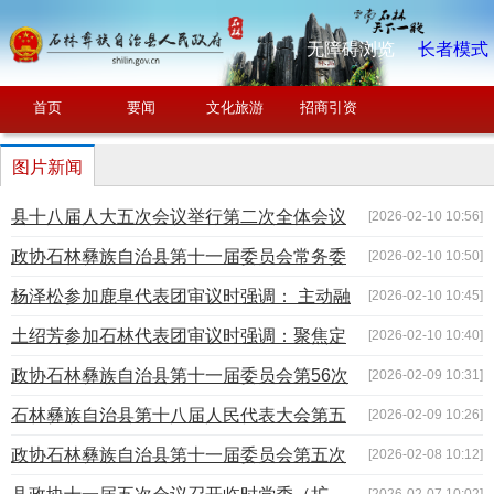
无障碍浏览
长者模式
首页
要闻
文化旅游
招商引资
图片新闻
县十八届人大五次会议举行第二次全体会议
[2026-02-10 10:56]
听取县人大常委会工作报告
政协石林彝族自治县第十一届委员会常务委
[2026-02-10 10:50]
员会第二十三次会议召开
杨泽松参加鹿阜代表团审议时强调： 主动融
[2026-02-10 10:45]
入和服务全县发展大局 在全县经济社会发展中要做排头
土绍芳参加石林代表团审议时强调：聚焦定
[2026-02-10 10:40]
兵、“领头羊”
位 扛牢责任 奋力在全县高质量发展中当标杆 作表率
政协石林彝族自治县第十一届委员会第56次
[2026-02-09 10:31]
主席会议召开
石林彝族自治县第十八届人民代表大会第五
[2026-02-09 10:26]
次会议隆重开幕
政协石林彝族自治县第十一届委员会第五次
[2026-02-08 10:12]
会议隆重开幕
[2026-02-07 10:02]