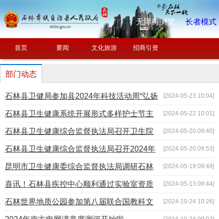
无障碍浏览
长者模式
首页
要闻
文化旅游
招商引资
部门动态
石林县卫健局参加县2024年科技活动周“弘扬
[2024-05-23 10:04]
科学家精神激发全社会创新活力 ”主题宣传活动
石林县卫生健康系统开展形式多样护士节主
[2024-05-22 10:01]
题活动增强护理人才职业“三”感
石林县卫生健康综合监督执法局召开卫生院
[2024-05-20 09:40]
依法执业集体约谈会
石林县卫生健康综合监督执法局召开2024年
[2024-05-20 09:53]
现制现售饮用水卫生监督管理工作会
昆明市卫生健康委综合监督执法局调研石林
[2024-05-19 09:49]
县卫生监督工作
喜讯！石林县疾控中心顺利通过实验室资质
[2024-05-13 09:44]
认定现场评审
石林世界地质公园参加第八届联合国教科文
[2024-10-24 10:26]
组织世界地质公园管理和发展国际培训班
[2024-10-24 09:02]