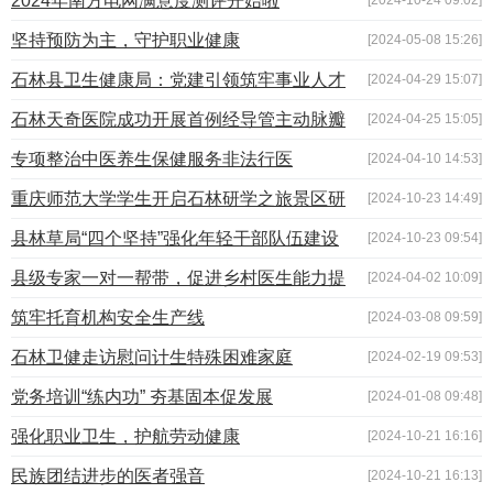
2024年南方电网满意度测评开始啦
坚持预防为主，守护职业健康
[2024-05-08 15:26]
石林县卫生健康局：党建引领筑牢事业人才
[2024-04-29 15:07]
根基 “四项举措”提升人才管理水平
石林天奇医院成功开展首例经导管主动脉瓣
[2024-04-25 15:05]
置换手术
专项整治中医养生保健服务非法行医
[2024-04-10 14:53]
重庆师范大学学生开启石林研学之旅景区研
[2024-10-23 14:49]
学政策助力前行
县林草局“四个坚持”强化年轻干部队伍建设
[2024-10-23 09:54]
县级专家一对一帮带，促进乡村医生能力提
[2024-04-02 10:09]
升
筑牢托育机构安全生产线
[2024-03-08 09:59]
石林卫健走访慰问计生特殊困难家庭
[2024-02-19 09:53]
党务培训“练内功” 夯基固本促发展
[2024-01-08 09:48]
强化职业卫生，护航劳动健康
[2024-10-21 16:16]
民族团结进步的医者强音
[2024-10-21 16:13]