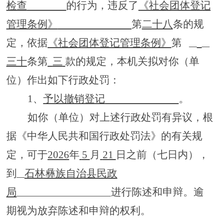
检查
的行为，违反了
《社会团体登记
管理条例》
第
二十八
条的规
定，依据
《社会团体登记管理条例》
第
三十
条第
三
款的规定，
本机关拟对你（单
位）作出如下行政处罚：
1
、
予以撤销登记
。
如你（单位）对上述行政处罚有异议，根
据《中华人民共和国行政处罚法》的有关规
定，可于
2026
年
5
月
21
日之前（七日内），
到
石林彝族自治县民政
局
进行陈述和申辩。逾
期视为放弃陈述和申辩的权利。