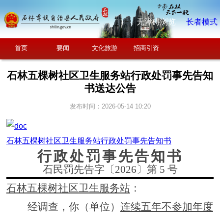
无障碍浏览
长者模式
首页
要闻
文化旅游
招商引资
石林五棵树社区卫生服务站行政处罚事先告知
书送达公告
发布时间：2026-05-14 10:20
石林五棵树社区卫生服务站行政处罚事先告知书
行政处罚事先告知书
石民罚先告
字〔
2026
〕第
5
号
石林五棵树社区卫生服务站
：
经调查，你（单位）
连续五年不参加年度