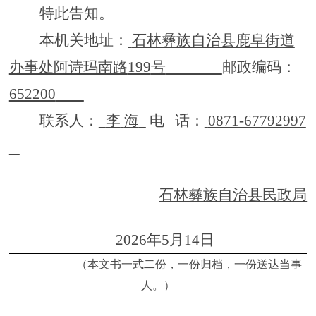
特此告知。
本机关地址：
石林彝族自治县鹿阜街道
办事处阿诗玛南路
199
号
邮政编码：
652200
联系人：
李
海
电
话
：
0871-67792997
石林彝族自治县民政局
2026
年
5
月
14
日
（本文书一式二份，一份归档，一份送达当事
人。）