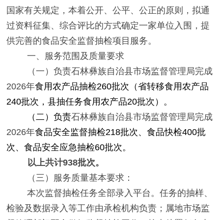
国家有关规定，本着公开、公平、公正的原则，拟通
过资料征集、综合评比的方式确定
一
家单位入围，提
供完善的
食品安全监督抽检
项目服务。
一、
服务范围及质量要求
（一）
负责石林彝族自治县市场监督管理局完成
2026
年
食用农产品
抽检
260
批次（省转移食用农产品
240
批次，县抽任务食用农产品
20
批次）。
（二）负责
石林彝族自治县市场监督管理局完成
2026
年
食品安全监督抽检
218
批次、食品快检
400
批
次、食品安全应急抽检
60
批次。
以上共计
938
批次。
（三）
服务质量基本要求：
本次监督抽检任务全部录入平台。任务的抽样、
检验及数据录入等工作由
承检
机构负责；
属地市场监