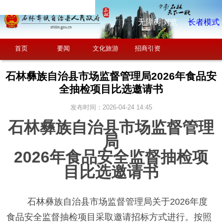
无障碍浏览
长者模式
首页
要闻
文化旅游
招商引资
石林彝族自治县市场监督管理局2026年食品安
全抽检项目比选邀请书
发布时间：2026-04-24 14:45
石林彝族自治县市场监督管理
局
202
6
年
食品安全
监督抽检
项
目比选邀请书
石林
彝族自治
县市场监督管理局
关于
202
6
年
度
食品安全
监督抽检
项目采取邀请招标方式进行。按照