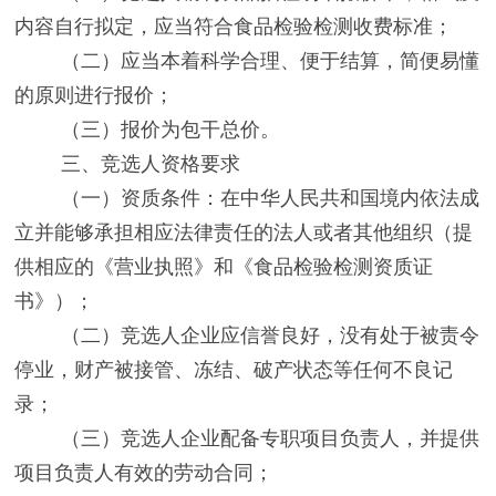
内容自行拟定，应当符合
食品检验检测
收费
标准
；
（二）
应当本着科学合理、便于结算，简便易懂
的原则进行报价；
（三）
报价为包干总价。
三、竞选人资格要求
（
一）
资质条件：在中华人民共和国境内依法成
立
并能够承担相应法律责任的
法人
或者其他组织
（提
供相应
的《
营业
执照》和《食品检验检测资质证
书》
）；
（二）
竞选人企业
应信誉良好，没有处于被责令
停业，财产被接管、冻结、破产状态等任何不良记
录
；
（三）
竞选人企业配备专职项目负责人，并提供
项目负责人有效的劳动合同；