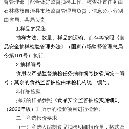
督管理部门配合
做好监督抽检工作。核查处置任务由
石林彝族自治
县市场监督管理局
负责，信息公示
分别
由
省局、县局
负责。
1.
样品的采集
抽样方法、数量、样品的运输、贮存等按照《食
品安全抽样检验管理办法》（国家市场监督管理总局
令第
101
号）执行。
2.
抽样编号
食用农产品
监督抽检任务抽样编
号
按省局统一编
号；其余的食品监督抽检由承检机构统一编号
。
3.
样品检验
抽取的样品参照《
食品安全监督抽检实施细则
（
202
6
年版）》
所示的检验项目进行检验。
二、竞选报价要求
（一）
竞选人编制
食品抽检
明细报价单，格式及