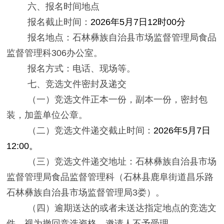
六、报名时间地点
报名截止时间：
202
6
年
5
月
7
日
12
时
00
分
报名地点：石林
彝族自治
县市场监督管理局
食品
监督管理
科
306
办公室。
报名方式：电话、现场等。
七、竞选文件密封及递交
（一）
竞选文件正本一份，副本一份，密封包
装，
加
盖单位公章。
（二）
竞选文件递交截止时间：
202
6
年
5
月
7
日
12
:00
。
（三）
竞选文件递交地址：石林
彝族自治
县市场
监督管理局
食品监督管理
科
（石林县鹿阜街道昌乐路
石林
彝族自治
县市场监督管理局
3
娄
）
。
（四）
逾期送达的或者未送达指定地点的竞选文
件，视为撤回竞选资格，邀请人不予受理。