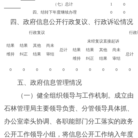
（七）总计
1
0
四、结转下年度继续办理
0
0
四、政府信息公开行政复议、行政诉讼情况
行政复议
行政
未经复议直接起诉
结果
结果
其他
尚未
总计
结果
结果
其他
尚未
维持
纠正
结果
审结
总计
维持
纠正
结果
审结
0
0
0
0
0
0
0
0
0
0
五
、政府信息管理情况
（一）健全组织领导与工作机制。成立由
石林管理局
主要领导负责、分管领导具体抓、
办公室牵头协调、各职能部门分工落实的政务
公开工作领导小组，将信息公开工作纳入年度