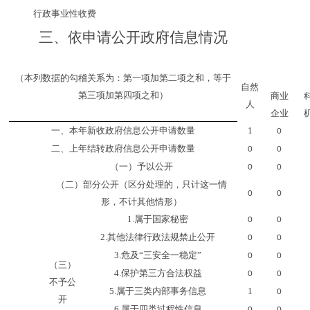
行政事业性收费
三、
依申请公开政府信息情况
（本列数据的勾稽关系为：第一项加第二项之和，等于
自然
第三项加第四项之和）
商业
人
企业
一、本年新收政府信息公开申请数量
1
0
二、上年结转政府信息公开申请数量
0
0
（一）予以公开
0
0
（二）部分公开
（区分处理的，只计这一情
0
0
形，不计其他情形）
1.
属于国家秘密
0
0
2.
其他法律行政法规禁止公开
0
0
3.
危及
“
三安全一稳定
”
0
0
（三）
4.
保护第三方合法权益
0
0
不予公
5.
属于三类内部事务信息
1
0
开
6.
属于四类过程性信息
0
0