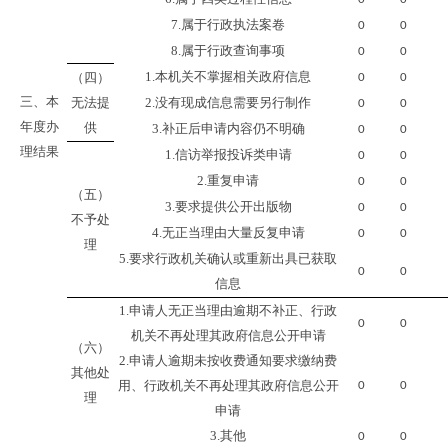
7.
属于行政执法案卷
0
0
8.
属于行政查询事项
0
0
1.
本机关不掌握相关政府信息
（四）
0
0
三、本
无法提
2.
没有现成信息需要另行制作
0
0
年度办
供
3.
补正后申请内容仍不明确
0
0
理结果
1.
信访举报投诉类申请
0
0
2.
重复申请
0
0
（五）
3.
要求提供公开出版物
0
0
不予处
4.
无正当理由大量反复申请
0
0
理
5.
要求行政机关确认或重新出具已获取
0
0
信息
1.
申请人无正当理由逾期不补正、行政
0
0
机关不再处理其政府信息公开申请
（六）
2.
申请人逾期未按收费通知要求缴纳费
其他处
用、行政机关不再处理其政府信息公开
0
0
理
申请
3.
其他
0
0