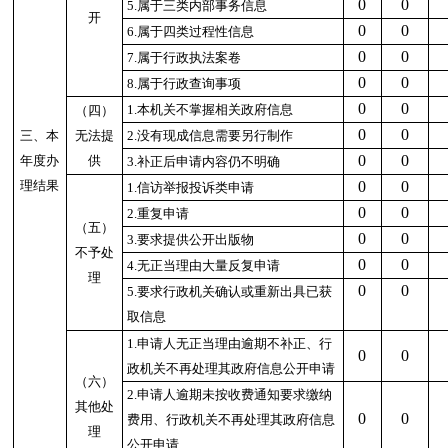
0
0
5.
属于三类内部事务信息
开
0
0
6.
属于四类过程性信息
0
0
7.
属于行政执法案卷
0
0
8.
属于行政查询事项
0
0
1.
本机关不掌握相关政府信息
（四）
0
0
三、本
无法提
2.
没有现成信息需要另行制作
0
0
年度办
供
3.
补正后申请内容仍不明确
理结果
0
0
1.
信访举报投诉类申请
0
0
2.
重复申请
（五）
0
0
3.
要求提供公开出版物
不予处
0
0
4.
无正当理由大量反复申请
理
0
0
5.
要求行政机关确认或重新出具已获
取信息
1.
申请人无正当理由逾期不补正、行
0
0
政机关不再处理其政府信息公开申请
（六）
2.
申请人逾期未按收费通知要求缴纳
其他处
0
0
费用、行政机关不再处理其政府信息
理
公开申请