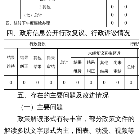
0
0
3.
其他
0
0
（七）总计
0
0
四、结转下年度继续办理
四、政府信息公开行政复议、行政诉讼情况
行政复议
行政
未经复议直接起诉
结果
结果
其他
尚未
总计
结果
结果
其他
尚未
维持
纠正
结果
审结
总计
维持
纠正
结果
审结
0
0
0
0
0
0
0
0
0
0
五、存在的主要问题及改进情况
（一）主要问题
政策解读形式有待丰富
，
部分政策文件的
解读多以文字形式为主，图表、动漫、视频等