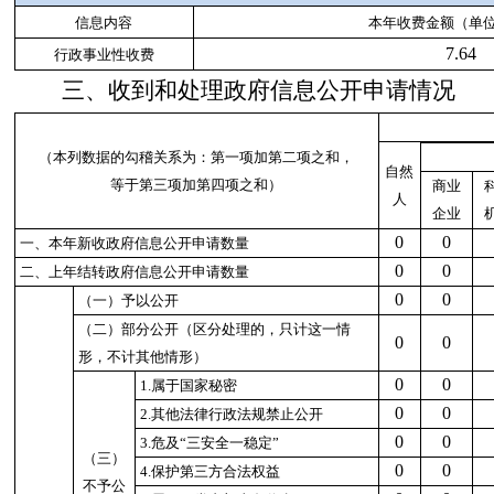
信息内容
本年收费金额（单
7.64
行政事业性收费
三、收到和处理政府信息公开申请情况
（本列数据的勾稽关系为：第一项加第二项之和，
自然
等于第三项加第四项之和）
商业
人
企业
0
0
一、本年新收政府信息公开申请数量
0
0
二、上年结转政府信息公开申请数量
0
0
（一）予以公开
（二）部分公开
（区分处理的，只计这一情
0
0
形，不计其他情形）
0
0
1.
属于国家秘密
0
0
2.
其他法律行政法规禁止公开
0
0
3.
危及
“
三安全一稳定
”
（三）
0
0
4.
保护第三方合法权益
不予公