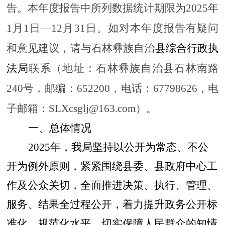
告。本年度报告中所列数据统计期限为
202
5
年
1
月
1
日
—12
月
31
日。如对本年度报告有疑问
和意见建议，请与
石林彝族自治
县综合行政执
法局
联系（地址：
石林彝族自治县石林南路
240
号
，邮编：
652200
，电话：
67798626
，电
子邮箱：
SLXcsglj@163.com
）。
一、总体情况
2025年，我局坚持以公开为常态、不公
开为例外原则，紧紧围绕县委、县政府中心工
作及公众关切，全面推进决策、执行、管理、
服务、结果全过程公开，着力提升政务公开标
准化、规范化水平，切实保障人民群众的知情