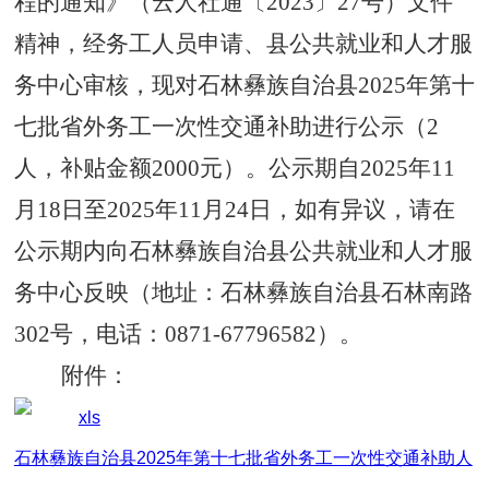
程的通知》
（云人社通〔
2023
〕
27
号
）文件
精神
，
经务工人员申请、县公共就业和人才服
务中心审核，
现对
石林彝族自治县
2025
年第十
七批省外务工一次性交通补助进行公示（
2
人，补贴金额
2000
元）。
公示期
自
202
5
年
11
月
18
日至
202
5
年
11
月
24
日，如有异议，请在
公示期内向
石林
彝族自治
县
公共就业和人才服
务中心
反映（
地址：
石林
彝族自治
县
石林南路
302
号
，电话
：
0871-6
77
96582
）。
附件：
石林彝族自治县2025年第十七批省外务工一次性交通补助人