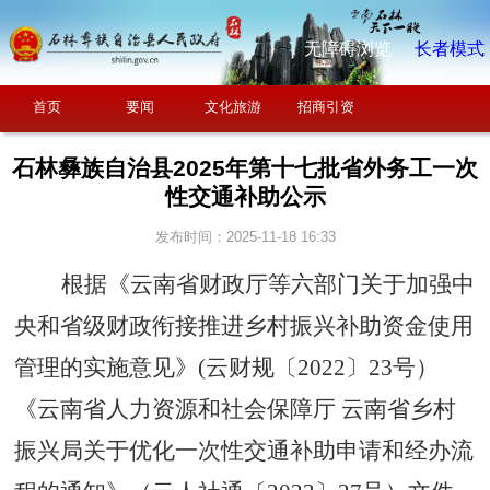
无障碍浏览
长者模式
首页
要闻
文化旅游
招商引资
石林彝族自治县2025年第十七批省外务工一次
性交通补助公示
发布时间：2025-11-18 16:33
根据《
云南省财政厅等六部门关于加强中
央和省级财政衔接推进乡村振兴补助资金使用
管理的实施意见
》
(
云财规〔
2022
〕
23
号
）
《云南省人力资源和社会保障厅
云南省乡村
振兴局关于优化一次性交通补助申请和经办流