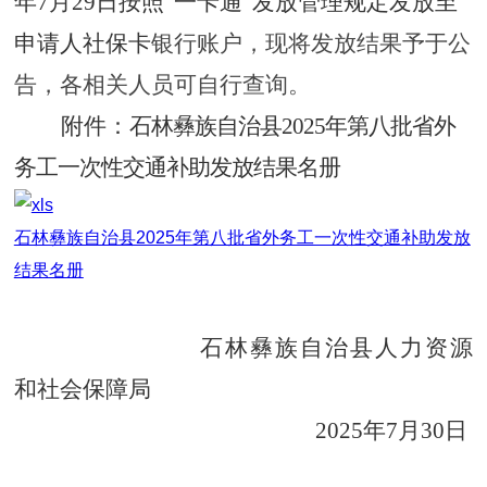
年
7
月
29
日按照“一卡通”发放管理规定发放至
申请人社保卡
银行账户，现将发放结果予于公
告，
各相关人员可自行查询。
附件：
石林彝族自治县
2025
年
第
八
批
省外
务工一次性交通补助发放结果名册
石林彝族自治县2025年第八批省外务工一次性交通补助发放
结果名册
石林彝族自治
县人力资源
和社会保障局
202
5
年
7
月
30
日