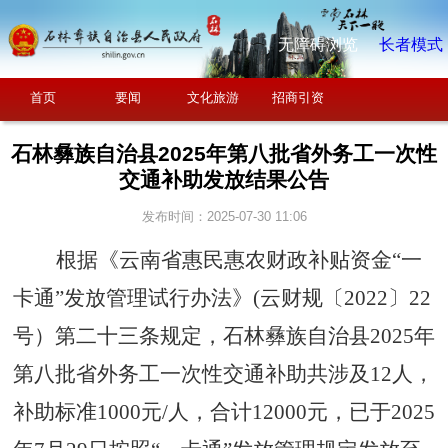
无障碍浏览
长者模式
首页
要闻
文化旅游
招商引资
石林彝族自治县2025年第八批省外务工一次性
交通补助发放结果公告
发布时间：2025-07-30 11:06
根据《
云南省惠民惠农财政补贴资金
“一
卡通”发放管理试行办法
》
(
云财规〔
2022
〕
22
号
）第二十三条规定
，
石林彝族自治县
2025
年
第八批省外务工一次性交通补助共涉及
12
人，
补助标准
1000
元
/
人，合计
12000
元，已于
2025