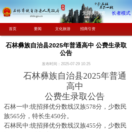
无障碍浏览
长者模式
首页
要闻
文化旅游
招商引资
石林彝族自治县2025年普通高中 公费生录取
公告
发布时间：2025-07-29 10:25
石林彝族自治县
202
5
年普通
高中
公费生录取公告
石林一中
:统招择优分数线汉族
578
分，少数民
族
565
分，特长生
450
分。
石林民中
:统招择优分数线汉族
455
分，少数民