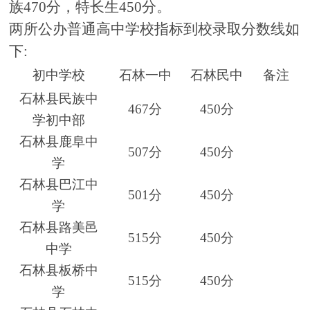
族
470
分，特长生
450
分。
两所公办普通高中学校
指标到校
录取分数线如
下
:
初中学校
石林一中
石林民中
备注
石林县民族中
467分
450分
学初中部
石林县鹿阜中
507分
450分
学
石林县巴江中
501分
450分
学
石林县路美邑
515分
450分
中学
石林县板桥中
515分
450分
学