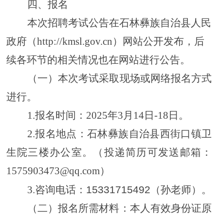
四、报名
本次招聘考试公告在
石林彝族自治县人民
政府（
http://kmsl.gov.cn）网站公开发布，后
续各环节的相关情况也在网站进行公告。
（
一
）
本次考试采取现场
或网络
报名方式
进行。
1.
报名时间：
2025
年
3
月
14
日
-
18
日。
2.
报名地点：
石林
彝族自治
县
西街口镇卫
生院三楼办公室。（投递简历可发送邮箱：
1575903473@qq.com）
3.咨询电话：
15331715492
（孙老师）。
（
二
）
报名所需材料：本人有效身份
证原