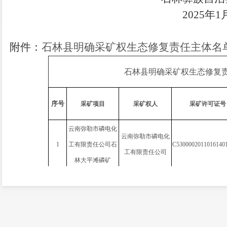
2025年1
附件：
石林县明确采矿权生态修复责任主体名
石林县明确
采矿权
生态修复
序号
采矿项目
采矿权人
采矿许可证号
云南弥勒市磷电化
云南弥勒市磷电化
1
工有限责任公司石
C
5300002011016140
工有限责任公司
林大平滩磷矿
石林县龙鑫磷化工
石林县龙鑫磷化工
2
业有限公司水尾磷
C
5300002011016140
业有限公司
矿