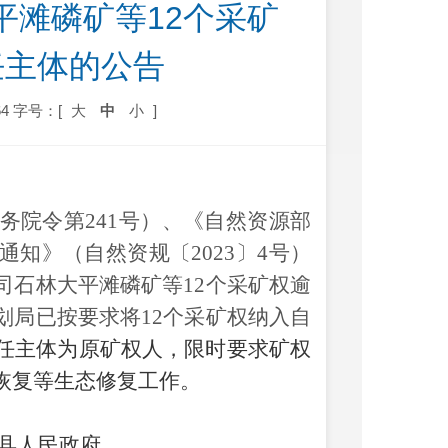
平滩磷矿等12个采矿
任主体的公告
4
字号：[
大
中
小
]
务院令第
241号）
、《自然资源部
通知》（自然资规〔
2023
〕
4号）
司石林大平滩磷矿
等
1
2
个采矿权逾
划局已
按要求
将
12个采矿权纳入自
任主体为原矿权人，限时要求矿权
恢复等生态修复工作
。
县人民政府