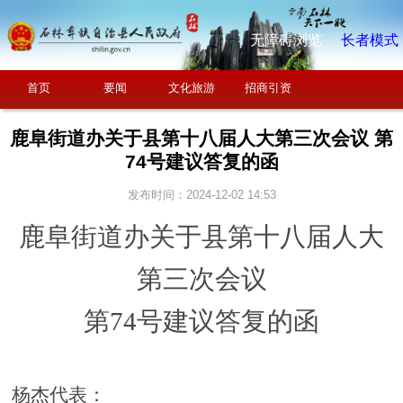
无障碍浏览
长者模式
首页
要闻
文化旅游
招商引资
鹿阜街道办关于县第十八届人大第三次会议 第
74号建议答复的函
发布时间：2024-12-02 14:53
鹿阜街道办
关于
县第十八届人大
第
三
次会议
第
74
号建议
答复的函
杨杰
代表：