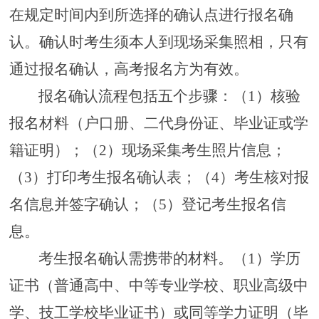
在规定时间内到所选择的确认点进行报名
确
认
。确认时考生须本人到现场采集照相，
只有
通过报名确认，高考报名方为有效。
报名确认流程包括五个步骤：
（
1
）
核验
报名材料（户口册、二代身份证、毕业证
或学
籍证明
）
；（
2
）现场
采集考生照片信息
；
（
3
）
打印考生报名确认表
；（
4
）
考生
核
对
报
名信息并签字确认；（
5
）登记考生报名信
息
。
考生
报名
确认需携带
的
材料。
（
1
）学历
证书（普通
高中
、中等专业学校、职业高级中
学、技工学校
毕业证书
）
或
同等学力证明（毕