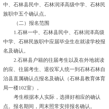
中、石林
县
民中、
石林润泽高级中学、
石林
民
族
职中
五个确认点
。
（二）报名范围
1.石林一中、石林县民中、石林润泽高级
中学、石林民族职中应届毕业生在就读学校报
名及确认。
2.石林
县户籍的往届考生以及在外地就读
的应、往届考生
、退役军人
统一到石林
石林自
治县
直属确认点报名
及
确认（石林县教育体育
局一楼
10
2
室）。
考生根据本人实际，选择好相应的确认
点。报名期间，周末照常安排报名确认。