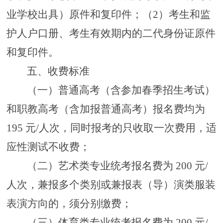
业学校出
具
）原件和复印件
；
（
2
）
考生
和监
护人
户口册、
考生有效期内的
二代身份证
原件
和复印件
。
五
、收费标准
（一）
普通高考（含参加春季招生考试）
和职教高考（含加报普通高考）报名费均为
195 元/人次，同时报考的只收取一次费用，适
应性测试不收费；
（二）
艺术类专业统考报名费为
200 元/
人次，兼报多个类别或兼报表（导）演类服装
表演方向的，须分别缴费；
（三）
体育类专业统考报名费为
200 元/