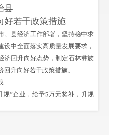
治县
升向好若干政策措施
市、县经济工作部署，坚持稳中求
建设中全面落实高质量发展要求，
经济回升向好态势，制定石林彝族
济回升向好若干政策措施。
伐
升规
”
企业，给予
5
万元奖补，升规
予
5
万元奖补。对年内新建投产入
产值达
1
亿元及以上的制造企业给予
给予
20
万元奖补、产值达
3
亿元以上