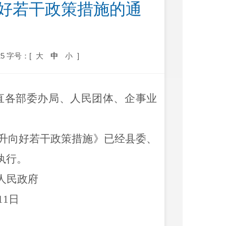
向好若干政策措施的通
5
字号：[
大
中
小
]
直各部委办局、
人民团体
、企
事业
升向好若干政策措施》
已经
县委、
执行。
人民政府
11
日