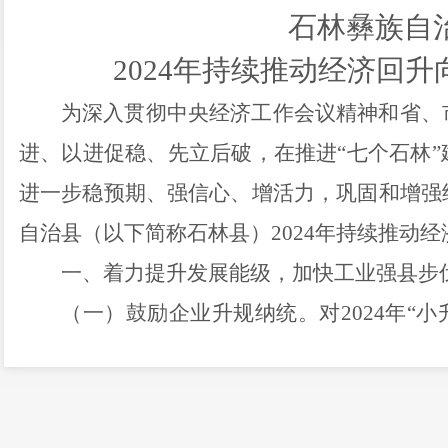
石林彝族自
2024年持续推动经济回
为深入贯彻中央经济工作会议精神和省、
进、以进促稳、先立后破，在推进
“
七个石林
”
进一步稳预期、强信心、增活力，巩固和增强
自治县（以下简称石林县）
2024
年
持续推动经
一、着力提升发展能级，加快工业强县步
（一）鼓励企业升规纳统。
对
2024
年
“
小
入统当年产值增速达
30%
以上的制造企业再给
规纳统的企业给予
5
万元奖补，升规入统当年
10
万元奖补、产值达
2
亿元及以上的制造企业