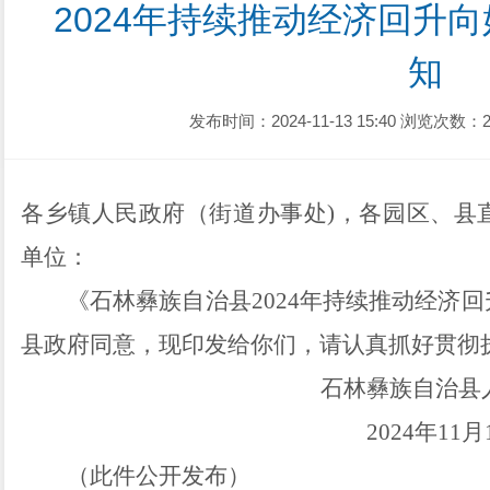
2024年持续推动经济回升
知
发布时间：2024-11-13 15:40
浏览次数：2
各乡镇人民政府（
街道
办事处
)，
各园区、县
单位
：
《石林彝族自治县
2024
年持续推动经济回
县政府
同意
，现印发给你们，请认真
抓好
贯彻
石林彝族自治县
202
4
年
11
月
（此件公开发布）