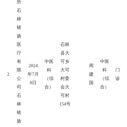
所
石
林
铭
扬
医
石林
疗
县大
有
中医
可乡
中医
2024
周
限
科
大可
科
门
2
年7月
建
公
（综
村委
（综
诊
8日
国
司
合）
会大
合）
石
可村
林
154号
铭
扬