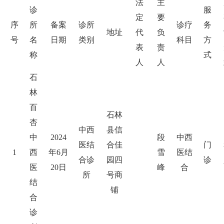
法
主
诊
服
定
要
序
所
备案
诊所
诊疗
务
地址
代
负
号
名
日期
类别
科目
方
表
责
称
式
人
人
石
林
百
石林
杏
中西
县信
中
2024
段
中西
医结
合佳
门
1
西
年6月
雪
医结
合诊
园四
诊
医
20日
峰
合
所
号商
结
铺
合
诊