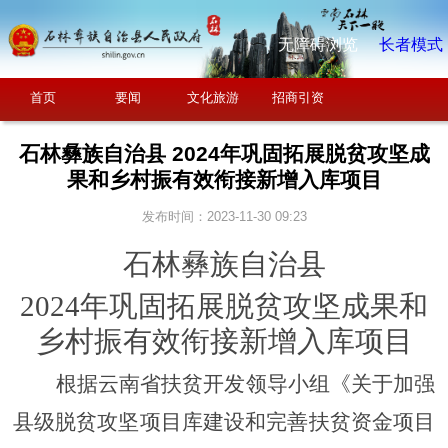
无障碍浏览
长者模式
首页
要闻
文化旅游
招商引资
石林彝族自治县 2024年巩固拓展脱贫攻坚成
果和乡村振有效衔接新增入库项目
发布时间：2023-11-30 09:23
石林彝族自治县
2
02
4
年巩固拓展脱贫攻坚成果和
乡村振有效衔接
新增入库
项目
根据云南省扶贫开发领导小组《关于加强
县级脱贫攻坚项目库建设和完善扶贫资金项目