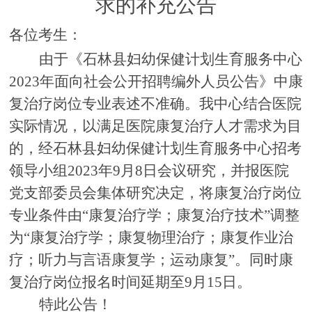
求的
补充公告
各位考生：
由于
《
石林县妇幼保健计划生育服务中心
2023
年面向社会公开招聘编外人员公告
》
中
康
复治疗岗位专业表述不准确
。我
中心结合医院
实际情况，以满足医院康复治疗
人才
需求为目
的，经石林县妇幼保健计划生育服务中心招考
领导小组
2023
年
9
月
8
日会议
研究
，并报医院
党支部委员会集体研究
决定
，
将
康复治疗岗位
专业
条件由
“康复治疗学；康复治疗技术”调整
为
“
康复治疗学
；
康复物理治疗
；
康复作业治
疗
；
听力与言语康复学
；
运动康复
”
。同时康
复治疗岗位报名时间
延期至
9
月
15
日。
特此
公告
！