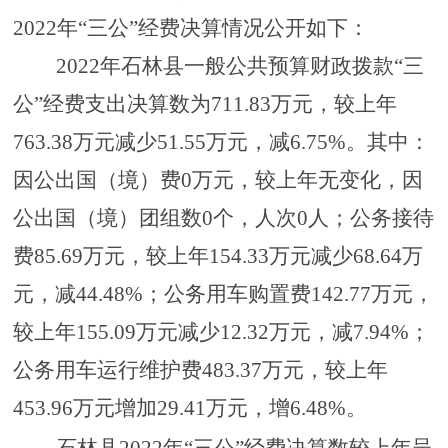
2022年“三公”经费决算情况公开如下：
202
2
年石林县一般公共预算财政拨款
“三
公”经费支出决算数为
711.83
万元，较上年
763.38
万元
减少
51.55
万元，
减
6.75
%。其中：
因公出国（境）费0万元，较上年
无变化
，因
公出国（境）团组数
0个，人次0人；公务接待
费
85.69
万元，较上年
154.33
万元
减少
68.64
万
元，
减
44.48
%；公务用车购置费
142.77
万元，
较上年
155.09
万元
减少
12.32
万元，
减
7.94
%；
公务用车运行维护费
483.37
万元，较上年
453.96
万元
增加
29.41
万元，
增
6.48
%。