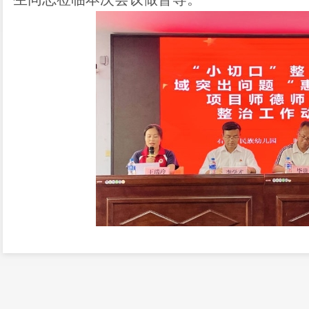
第一项
观警示片
以案为鉴