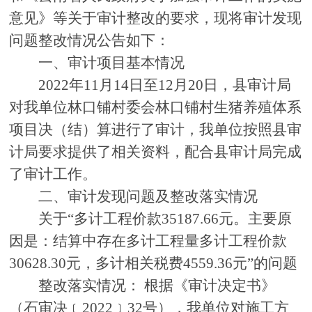
意见》等关于审计整改的要求，现将审计发现
问题整改情况公告如下：
一、审计项目基本情况
20
22
年
11
月
14
日至
12
月
20
日，县审计局
对我
单
位
林口铺村委会林口铺村生猪养殖体系
项目
决
（
结）算进行了审计，我单位按照县审
计局要求提供了相关资料，配合县审计局完成
了审计工作。
二、审计发现问题及整改落实情况
关于
“
多计工程价款
35187.66元。主要原
因是：结算中存在多计工程量多计工程价款
30628.30元，多计相关税费4559.36元
”的问题
整改落实情况：
根据《审计决定书》
（石审决
﹝
20
22
﹞
32
号
），我单位对施工方