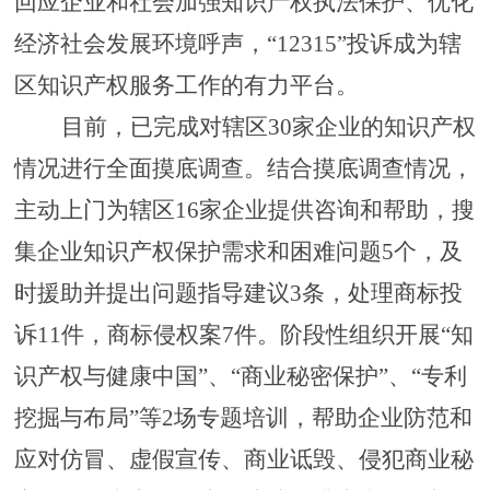
回应企业和社会加强知识产权执法保护、优化
经济社会发展环境呼声，
“
12315”投诉
成为辖
区知识产权服务工作的有力平台。
目前，已完成对辖区
30
家企业的知识产权
情况进行全面摸底调查。结合摸底调查情况，
主动上门为辖区
16家企业提供咨询和帮助，搜
集企业知识产权保护需求和困难问题
5
个，及
时援助并提出问题指导建议
3条
，处理商标投
诉
11件，商标侵权案7件。
阶段性组织开展
“知
识产权与健康中国”、“商业秘密保护”、“专利
挖掘与布局”等
2
场专题
培训
，帮助企业防范和
应对仿冒、虚假宣传、商业诋毁、侵犯商业秘