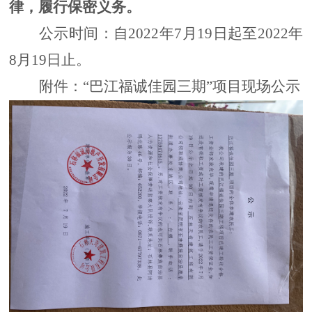
律，履行保密义务。
公示时间：自
202
2
年
7
月
19
日起至
202
2
年
8
月
19
日止。
附件：
“巴江福诚佳园三期”项目现场公示