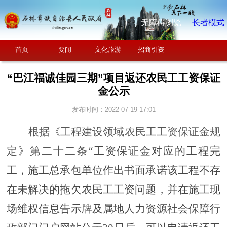
无障碍浏览
长者模式
首页
要闻
文化旅游
招商引资
“巴江福诚佳园三期”项目返还农民工工资保证
金公示
发布时间：2022-07-19 17:01
根据
《
工程建设领域农民工工资保证金规
定
》
第
二十二
条
“
工资保证金对应的工程完
工，施工总承包单位作出书面承诺该工程不存
在未解决的拖欠农民工工资问题，并在施工现
场维权信息告示牌及属地人力资源社会保障行