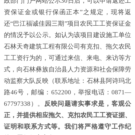
政部门门户网站公示
30
日后，可以申请返还工
资保证金或银行保函正本
”之
规定，现将
返
还
“巴江福诚佳园三期”项目
农民工工资保证金
的情况予以公示。如认为该项目建设施工单位
石林
天奇建筑工程有限
公司有克扣、拖欠农民
工工资行为的，可通过来信、来电、来访等方
式，向
石林彝族自治县
人力资源和社会保障劳
动监察
大
队反映
（
联系地址：
石林县阿诗玛北
路
46
号
，邮编：
65
2200
，举报电话：
0871
—
67797338
）
。
反映问题
请
实事求是，客观公
正，并提供相应拖欠、克扣农民工工资证据、
证明和联系方式等。我们将严格遵守工作纪