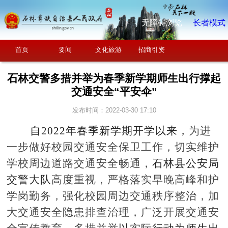
无障碍浏览
长者模式
首页
要闻
文化旅游
招商引资
石林交警多措并举为春季新学期师生出行撑起
交通安全“平安伞”
发布时间：2022-03-30 17:10
自
2022年春季新学期开学以来，
为进
一步做好校园交通安全保卫工作，切实维护
学校周边道路交通安全畅通，
石林县公安局
交警大队
高度重视，严格落实早晚高峰和护
学岗勤务，强化校园周边交通秩序整治，加
大交通安全隐患排查治理，广泛开展交通安