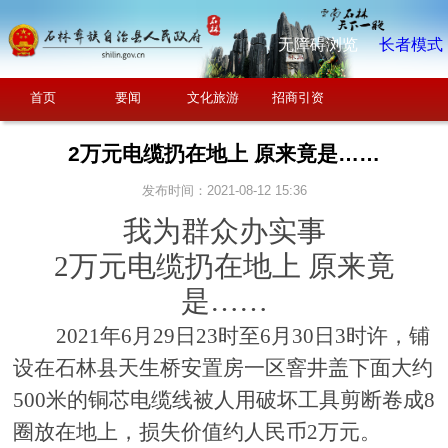
无障碍浏览
长者模式
首页
要闻
文化旅游
招商引资
2万元电缆扔在地上 原来竟是……
发布时间：2021-08-12 15:36
我为群众办实事
2万元电缆扔在地上 原来竟
是……
2021年6月29日23时至6月30日3时许，铺
设在石林县天生桥安置房一区窨井盖下面大约
500米的铜芯电缆线被人用破坏工具剪断卷成8
圈放在地上，损失价值约人民币2万元。