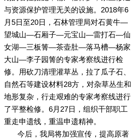
与资源保护管理无关的设施。
2018
年
6
月
5
日
至
20
日，石林管理局对石黄牛—
望城山—石厢子—元宝山—雷打石—仙
女湖—三板箐—茶壶肚—落马槽—杨家
大山—李子园箐的专家考察线进行检
修。用砍刀清理灌草丛，拉了瓜子石、
自然石等建设材料
28
方，对杂草丛生和
地形复杂，行走艰难的专家考察线进行
了平整检修。
6
月
27
日
，组织干部职工
重走申遗线，重温申遗精神。
今后，我局将加强宣传，提高原著