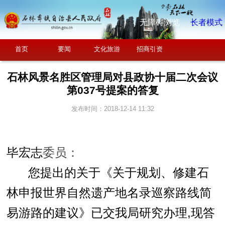
无障碍浏览
长者模式
首页
要闻
文化旅游
招商引资
石林风景名胜区管理局对县政协十届二次会议
第037号提案的答复
发布时间：2018-12-14 11:32
毕宏志
委员
：
您提出的关于《关于规划、修建石
林申报世界自然遗产地名录巡察路线简
易游路的建议》已交我局研究办理,
现答