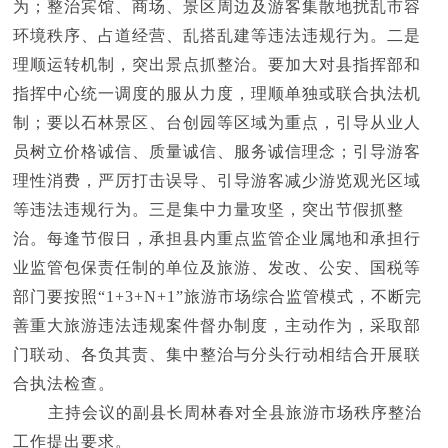
为；整治宾馆、商场、景区周边及游客集散地扰乱市容
环境秩序、占道经营、乱搭乱建等违法违规行为。二是
理顺运转机制，突出景点抓整治。要加大对县指挥部和
指挥中心统一调度的服从力度，理顺单独或联合执法机
制；要以石林景区、台创园等区域为重点，引导从业人
员树立价格诚信、质量诚信、服务诚信理念；引导游客
理性消费，严厉打击误导、引导游客减少游览观光区域
等违法违规行为。三是集中力量攻坚，突出节假抓整
治。每逢节假日，承担县内重点监管企业属地和承担行
业监管包保责任制的单位及旅游、发改、公安、国税等
部门要按照“1+3+N+1”旅游市场综合监管模式，不断完
善重大旅游违法违规案件督办制度，主动作为，采取部
门联动、各负其责、集中整治与分头行动相结合开展联
合执法检查。
主持会议的副县长周林春对全县旅游市场秩序整治
工作提出要求。