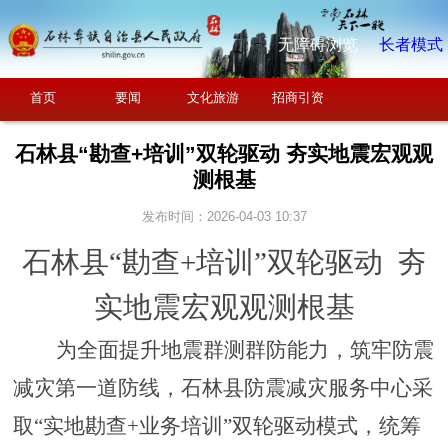
无障碍浏览
长者模式
首页
要闻
文化旅游
招商引资
石林县“勘查+培训”双轮驱动 夯实地震宏观观
测根基
发布时间：2026-04-03 10:37
石林县
“勘查
+培训
”双
轮
驱动
夯
实地震宏观观测根基
为全面提升地震群测群防能力，筑牢防震
减灾第一道防线，石林县防震减灾服务中心采
取
“实地勘查+业务培训”双轮驱动模式，统筹