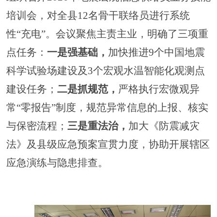
培训会，对全县
12
名骨干联络员进行系统
性“充电”。会议聚焦主责主业，明确了三项重
点任务：
一是强基础，
加快推进
9
个中国地震
科学试验场建设及
3
个宏观水温智能化观测点
建设任务；
二是抓规范，
严格执行宏微观异
常
“零报告”制度，规范异常信息的上报、核实
与保密流程；
三是重法治，
加大《防震减灾
法》及县级应急预案宣贯力度，协助开展辖区
应急演练与隐患排查。