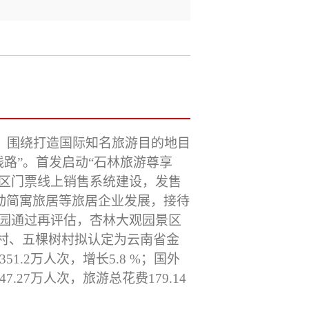
，
围绕打造国际知名旅游目的地目
路”
。首发启动“石林旅游尊享
区门票线上销售系统建设
，
发售
动简寓旅居等旅居企业发展，接待
园通过
再
评估
，
杏林大观园景区
村、五棵树村拟认定为云南省金
351
.
2
万人次，
增长
5
.
8
%；国外
7.27
万人次，旅游
总
花费
179.14