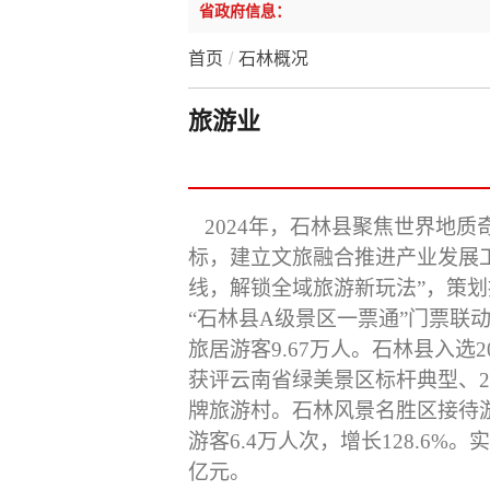
省政府信息：
首页
/
石林概况
旅游业
2024年，石林县聚焦世界地质
标，
建立文旅融合推进产业发展
线，解锁全域旅游新玩法”，策划
“石林县A级景区一票通”门票联
旅居游客9.67万人。
石林县入选2
获评云南省绿美景区标杆典型、20
牌旅游村
。
石林
风景名胜
区接待
游客
6
.
4
万
人次，
增长
128
.
6
%。
亿元。