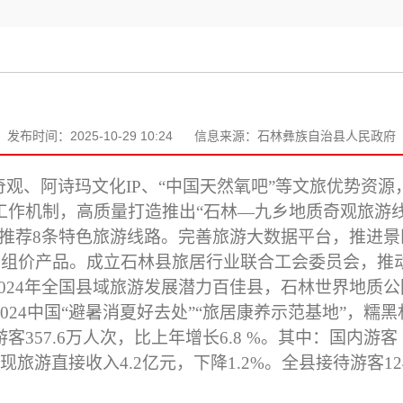
发布时间：2025-10-29 10:24
信息来源：石林彝族自治县人民政府
奇观、阿诗玛文化IP、“中国天然氧吧”等文旅优势资源
工作机制，高质量打造推出
“石林—九乡地质奇观旅游线
推荐8条特色旅游线路
。
完善旅游大数据平台，推进景
动组价产品
。
成立石林县旅居行业联合工会委员会，推
024年全国县域旅游发展潜力百佳县
，
石林世界地质公
24中国“避暑消夏好去处”“旅居康养示范基地”
，
糯黑
游客
357
.
6
万人次，
比上年增长
6
.
8
%。其中
：
国内游客
实现旅
游直接收入
4
.
2
亿元，下降
1
.
2
%。全县接待游客124