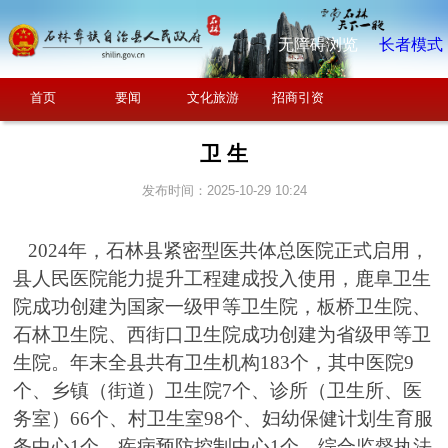
无障碍浏览
长者模式
首页
要闻
文化旅游
招商引资
卫 生
发布时间：2025-10-29 10:24
2024
年，石林县紧密型医共体总医院正式启用，
县人民医院能力提升工程建成投入使用，鹿阜卫生
院成功创建为国家一级甲等卫生院，板桥卫生院、
石林卫生院、西街口卫生院成功创建为省级甲等卫
生院。年末全县共有卫生机构
183
个，其中医院
9
个、乡镇（街道）卫生院
7
个、诊所（卫生所、医
务室）
66
个、村卫生室
98
个、妇幼保健计划生育服
务中心
1
个、疾病预防控制中心
1
个、综合监督执法