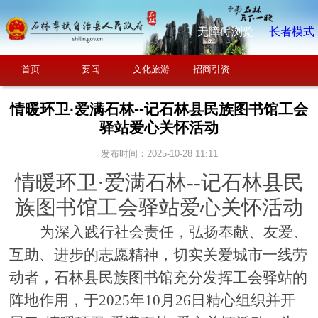
无障碍浏览
长者模式
首页
要闻
文化旅游
招商引资
情暖环卫·爱满石林--记石林县民族图书馆工会
驿站爱心关怀活动
发布时间：2025-10-28 11:11
情暖环卫
·爱满石林
--记
石林县民
族图书馆工会驿站爱心关怀活动
为深入践行社会责任，弘扬奉献、友爱、
互助、进步的志愿精神，切实关爱城市一线劳
动者，石林县民族图书馆充分发挥工会驿站的
阵地作用，于
202
5
年
10
月
26
日精心组织并开