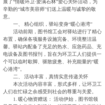
展了
“情暖环卫·爱满石林”爱心关怀活动，为
辛勤的“城市美容师”们送
上
温暖与诚挚的敬
意。
一、
精心组织，驿站变身
“暖心港湾”
活动前期，图书馆工会对驿站进行了精心
布置，确保各项服务设施完备、环境整洁温
馨。驿站内配备了充足的热水、应急药品、充
电设备及图书报刊，旨在为环卫工人们提供一
个可以临时歇脚、驱散疲惫、补充能量的
“暖
心港湾”。
二、
活动丰富，真情实意传递关怀
本次活动内容丰富，形式多样，让环卫工
人们在忙碌之余感受到社会的尊重与关爱
。
1. 暖心物资赠送： 活动伊始，图书馆领