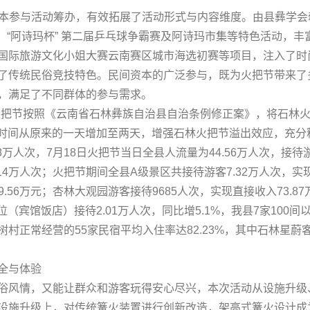
资本参与活动筹办，有效拓展了活动形式与内容维度。由县彝学会牵
赛、“阿诗玛杯” 第二届乒乓球争霸赛及阿诗玛市集等特色活动，
国际旅游文化小姐大赛云南赛区城市海选初赛等项目，注入了时
了传统民俗竞技特色。民间资本的广泛参与，既为火把节带来了
，满足了不同群体的参与需求。
林火把节按照《云南省石林彝族自治县自治条例修正案》，将石林火把
动时间从原来的一天增加至两天，增强石林火把节溢出效应，充分
08万人次，7月18日火把节当日全县人流量为44.56万人次，接待游
.14万人次；火把节期间全县A级景区共接待游客7.32万人次，实
9.56万元；杏林大观园游客接待9685人次，实现直接收入73.8
位（宾馆饭店）接待2.01万人次，同比增5.1%，我县7家10
树村正常经营的55家民宿平均入住率达82.23%，其中石林星
全与体验
俗风情，又能让群众和游客玩得安心尽兴，本次活动从设施升级
设施升级上，对传统篝火装置进行创新改造，架高式篝火设计成