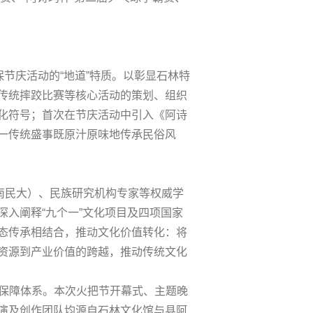
节庆活动的“地道”特质。以彰显石林特
传统摔跤比赛等核心活动的策划、组织
化符号；首次在节庆活动中引入《阿诗
一传统盛事既原汁原味地传承民俗风
云南民大）、民族研究机构专家等权威学
入阐释“九个一”文化项目及四项国家
态传承相结合，推动文化价值转化：将
资源到产业价值的跨越，推动传统文化
程保障体系。本次火把节开幕式、主题晚
演及创作团队均源自石林文化馆与县阿