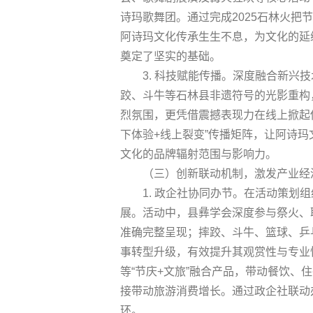
诗玛歌舞团。通过完成2025石林火
阿诗玛文化传承生生不息，为文化的延
奠定了坚实的基础。
3. 科技赋能传播。深度融合新兴
跤、斗牛等石林县非遗符号的光影重构
烈氛围，更凭借震撼表现力在线上掀起
下体验+线上裂变”传播矩阵，让阿诗
文化的品牌辐射范围与影响力。
（三）创新联动机制，激发产业经
1. 政企社协同办节。在活动策
展。活动中，县彝学会深度参与祭火、
准确完整呈现；摔跤、斗牛、篮球、乒
事转型升级，有效提升其观赏性与专业
等“节庆+文旅”融合产品，带动餐饮、
接带动旅游消费增长。通过政企社联动
环。