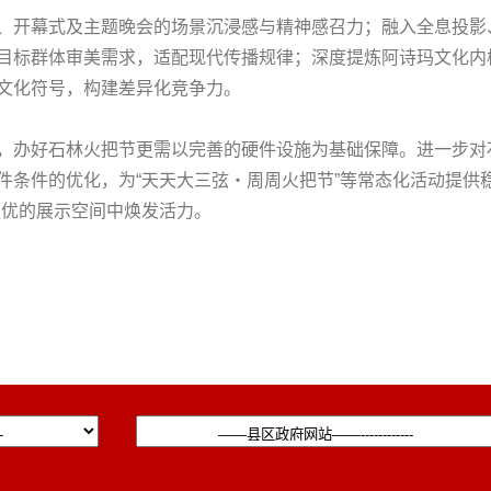
、开幕式及主题晚会的场景沉浸感与精神感召力；融入全息投影
目标群体审美需求，适配现代传播规律；深度提炼阿诗玛文化内
文化符号，构建差异化竞争力。
，办好石林火把节更需以完善的硬件设施为基础保障。进一步对
件条件的优化，为“天天大三弦・周周火把节”等常态化活动提供稳
更优的展示空间中焕发活力。