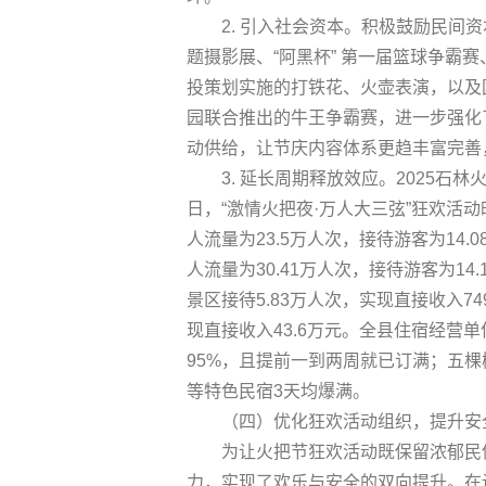
2. 引入社会资本。积极鼓励民间
题摄影展、“阿黑杯” 第一届篮球争霸
投策划实施的打铁花、火壶表演，以及
园联合推出的牛王争霸赛，进一步强化
动供给，让节庆内容体系更趋丰富完善
3. 延长周期释放效应。2025石
日，“激情火把夜·万人大三弦”狂欢活
人流量为23.5万人次，接待游客为14.
人流量为30.41万人次，接待游客为14
景区接待5.83万人次，实现直接收入74
现直接收入43.6万元。全县住宿经营单
95%，且提前一到两周就已订满；五棵
等特色民宿3天均爆满。
（四）优化狂欢活动组织，提升安
为让火把节狂欢活动既保留浓郁民
力，实现了欢乐与安全的双向提升。在