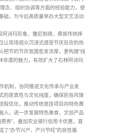
新理念、组织协调等方面的经验能力，使
基础，为今后高质量举办大型文艺活动
实现阿诗玛形象、撒尼刺绣、彝族传统摔
仅让现场观众沉浸式感受节庆狂欢的热
火把节的节庆氛围愈发浓厚，更构建“线
林非遗的魅力，有效扩大了石林阿诗玛
合作机制，协同推进文化传承与产业发
式的原真性与文化纯度，确保民俗风情
流程优化，推动传统竞技项目向特色赛
融入，进一步发展特色美食、文创产品
消费券”，叠加农业银行信用卡优惠，直
了“办节兴产、产兴节旺”的良性循