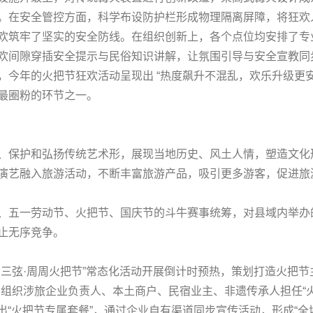
。在安全管控方面，科学布设防护栏形成物理隔离屏障，将狂欢
欢筑牢了坚实的安全防线。在组织创新上，各个点位均安排了专
欢间隙穿插安全提示与民俗知识讲解，让氛围引导与安全宣教同
今年的火把节狂欢活动呈现出 “热度飙升不混乱，欢乐升级更安
最圈粉的环节之一。
、保护和弘扬传统艺术形，展现当地历史、风土人情，塑造文化
演艺融入旅游活动，不断丰富旅游产品，吸引更多游客，促进旅
、五一劳动节、火把节、国庆节的斗牛赛事统筹，对县域内举办
止无序竞争。
三弦·周周火把节”常态化活动开展倒计时预热，策划打造火把节主
。组织涉旅企业负责人、本土商户、民宿业主、非遗传承人担任“
出“火把节专属套餐”，通过企业自有渠道同步宣传活动，形成“全