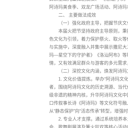
阿诗玛美食季、双龙广场活动、阿诗玛市
二、 主要做法成效
（一）强化政府主导，把握节庆文
本届火把节坚持政府主导原则，秉
色文化为引领，着力保护祭火、取火等
与实施中，深度融入并集中展示撒尼大
玛—星空下的守护者》《洛汕阿布》等
情，又有效满足群众与游客的多元需求
（二）深挖文化内涵，焕发阿诗玛
1. 文化价值提炼。举办“阿诗玛
者，围绕阿诗玛文化的历史溯源、当代
级非遗的精神内核，升华阿诗玛文化中
口传叙事长诗《阿诗玛》等文化符号融
从“静态保护”向“活态传承”转型，增强
2. 专业人才支撑。通过系统培
会、歌舞剧展演及篝火狂欢等核心活动