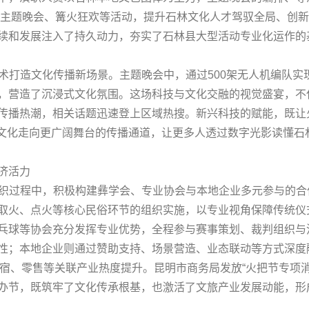
把节主题晚会、篝火狂欢等活动，提升石林文化人才驾驭全局、创
续和发展注入了持久动力，夯实了石林县大型活动专业化运作的
技术打造文化传播新场景。主题晚会中，通过500架无人机编队
，营造了沉浸式文化氛围。这场科技与文化交融的视觉盛宴，不
传播热潮，相关话题迅速登上区域热搜。新兴科技的赋能，既让
玛文化走向更广阔舞台的传播通道，让更多人透过数字光影读懂石
济活力
划组织过程中，积极构建彝学会、专业协会与本地企业多元参与的
取火、点火等核心民俗环节的组织实施，以专业视角保障传统仪
乓球等协会充分发挥专业优势，全程参与赛事策划、裁判组织与
性；本地企业则通过赞助支持、场景营造、业态联动等方式深度
住宿、零售等关联产业热度提升。昆明市商务局发放“火把节专项
办节，既筑牢了文化传承根基，也激活了文旅产业发展动能，形成