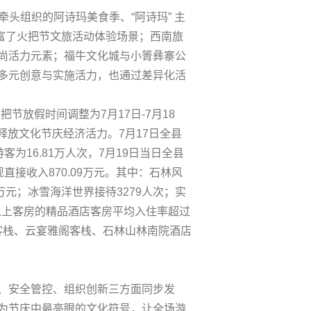
头组织的阿诗玛美食季、“阿诗玛” 主
丰富了火把节文旅活动体验场景；西南旅
尚活力元素；福牛文化城与小箐彝寨公
多元创意与实施活力，也通过差异化活
节放假时间调整为7月17日-7月18
释放文化节庆经济活力。7月17日全县
客为16.81万人次，7月19日当日全县
现直接收入870.09万元。其中：石林风
7万元；冰雪海洋世界接待3279人次；实
0间以上客房的精品酒店客房平均入住率超过
蔚客栈、云宴雅阁客栈、石林山林南院酒店
、安全管控、组织创新三方面同步发
为节庆中最亮眼的文化符号，让全场游