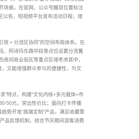
节场景。在官网、公众号醒目位置标注
社区公告、短视频平台发布活动日程，增
领 + 分流区协同”的空间布局体系。在
段、阿诗玛东路中段等点位设置分流篝
色夜间商业街区等重点区域考虑其中，
度，又能增强群众参与的便捷性，为文
”特点，构建“文化内核+多元载体+市
0-50元，突出性价比；面向打卡传播
趋势开发“高端定制”产品，满足收藏需
立产品反馈机制，结合节庆期间游客消费