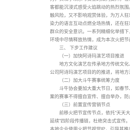
客都能沉浸式感受火焰跳动的热烈氛围
触风险，又不影响观赏体验，为万人狂
染力的语言互动点燃全场热情，还在狂
群众的安全意识。一系列精细化举措下，
环境中尽情释放热情，成为本次火把节
三、 下步工作建议
（一）加快阿诗玛演艺项目推进
地方文化演艺在传承地方传统文化
公司阿诗玛演艺项目的的推进，将地方
（二）加大斗牛赛事统筹力度
斗牛协会要加大重大节日，如春节
案的赛事不得擅自宣传、擅自举办，防
（三）前置宣传营销节点
前移火把节宣传节点，依托“天天大
延续”四阶段传播链，杜绝突击式宣传
本地企业使用火把节视觉IP，引导其推