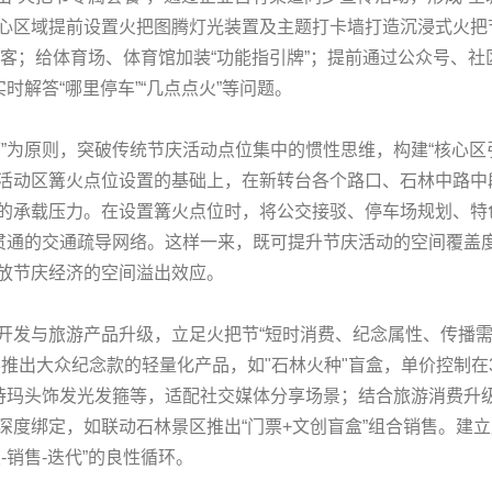
心区域提前设置火把图腾灯光装置及主题打卡墙打造沉浸式火把
游客；给体育场、体育馆加装“功能指引牌”；提前通过公众号、
时解答“哪里停车”“几点点火”等问题。
”为原则，突破传统节庆活动点位集中的惯性思维，构建“核心区引
活动区篝火点位设置的基础上，在新转台各个路口、石林中路中
的承载压力。在设置篝火点位时，将公交接驳、停车场规划、特
”贯通的交通疏导网络。这样一来，既可提升节庆活动的空间覆盖
放节庆经济的空间溢出效应。
开发与旅游产品升级，立足火把节“短时消费、纪念属性、传播需求
推出大众纪念款的轻量化产品，如"石林火种"盲盒，单价控制在3
诗玛头饰发光发箍等，适配社交媒体分享场景；结合旅游消费升级
深度绑定，如联动石林景区推出“门票+文创盲盒”组合销售。建
-销售-迭代”的良性循环。