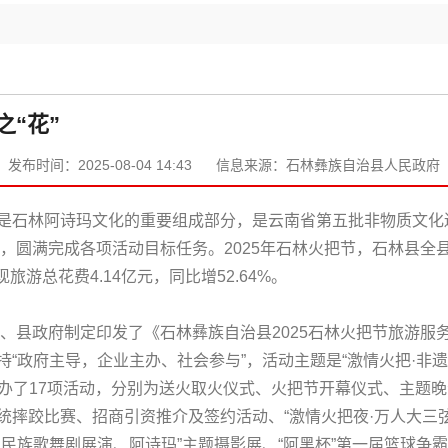
之“花”
发布时间：2025-08-04 14:43
信息来源：石林彝族自治县人民政府
石林阿诗玛文化的重要组成部分，是云南省第五批非物质文化遗产代
节，圆满完成各项活动目标任务。2025年石林火把节，石林县全县
现旅游总花费4.14亿元，同比增52.64%。
委、县政府制定印发了《石林彝族自治县2025石林火把节旅游服
“政府主导，企业主办、社会参与”，活动主题是“激情火把·非
共举办了17项活动，分别为送火取火仪式、火把节开幕仪式、主题晚
统摔跤比赛、招商引资推介及签约活动、“激情火把夜·万人大三
民族歌舞剧展演、阿诗玛”主题摄影展、“阿黑杯”第一届篮球争霸