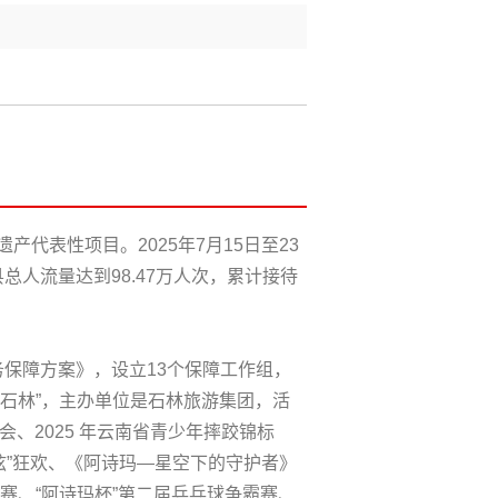
表性项目。2025年7月15日至23
总人流量达到98.47万人次，累计接待
务保障方案》，设立13个保障工作组，
遗石林”，主办单位是石林旅游集团，活
会、2025 年云南省青少年摔跤锦标
弦”狂欢、《阿诗玛—星空下的守护者》
赛、“阿诗玛杯”第二届乒乓球争霸赛、