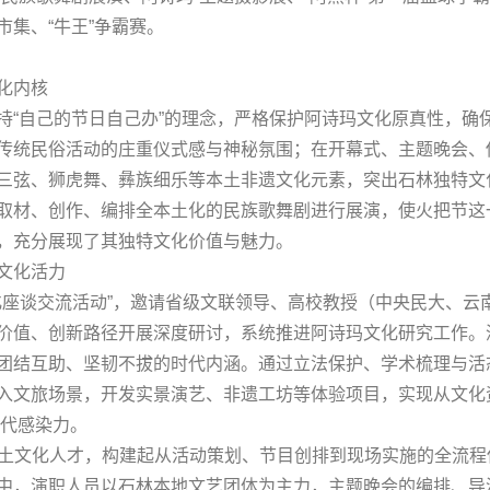
集、“牛王”争霸赛。
化内核
持“自己的节日自己办”的理念，严格保护阿诗玛文化原真性，确保
传统民俗活动的庄重仪式感与神秘氛围；在开幕式、主题晚会、
三弦、狮虎舞、彝族细乐等本土非遗文化元素，突出石林独特文
取材、创作、编排全本土化的民族歌舞剧进行展演，使火把节这
，充分展现了其独特文化价值与魅力。
文化活力
文化座谈交流活动”，邀请省级文联领导、高校教授（中央民大、
价值、创新路径开展深度研讨，系统推进阿诗玛文化研究工作。深
团结互助、坚韧不拔的时代内涵。通过立法保护、学术梳理与活
入文旅场景，开发实景演艺、非遗工坊等体验项目，实现从文化
时代感染力。
养本土文化人才，构建起从活动策划、节目创排到现场实施的全流
中，演职人员以石林本地文艺团体为主力，主题晚会的编排、导