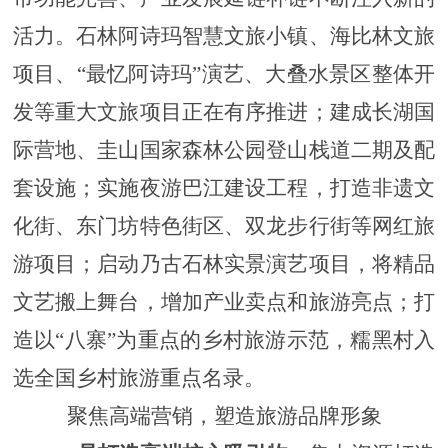
活力
。
石林阿诗玛智慧文旅小镇、海比林文旅
项目、
“最忆阿诗玛”演艺、大叠水景区整体开
发
等重大文旅
项目正在
有序推进
；建成
长湖国
际营地、
圭山国家森林公园登山栈道二期及配
套设施
；
实施夜游巴江建设工程，
打造
非遗文
化街、东门坊特色街区、
双龙步行街
等网红旅
游项目；
启动乃古石林实景演艺项目，将精品
文艺搬上舞台，增加产业卖点和旅游亮点
；打
造以
“八寨”为重点的乡村旅游示范，糯黑村入
选全国乡村旅游重点名录。
聚焦高端营销，塑造旅游品牌形象