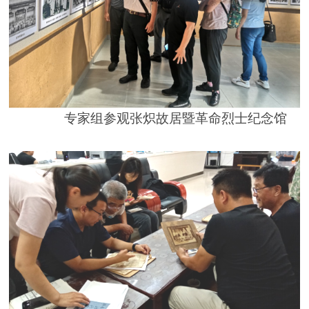
专家组
参观
张炽故居暨革命烈士纪念馆