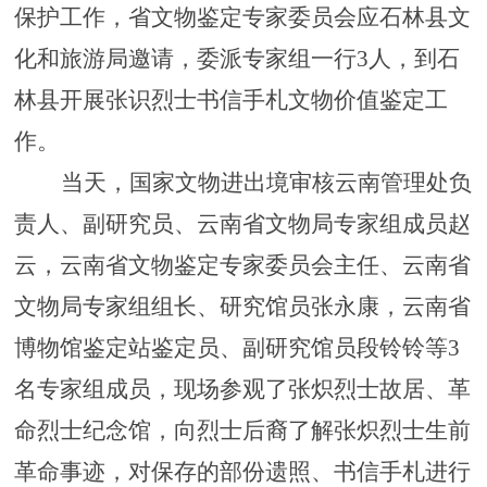
保护工作，
省文物鉴定专家委员会应石林
县文
化和旅游局邀请
，
委派专家组一行
3人，
到石
林县开展张识烈士书信手札文物价值鉴定工
作。
当天，
国家文物进出境审核云南管理处负
责人、副研究员、云南省文物局专家组成员赵
云
，
云南省文物鉴定专家委员会主任、云南省
文物局专家组组长、研究馆员张永康
，
云南省
博物馆鉴定站鉴定员、副研究馆员段铃铃
等
3
名专家组
成员
，现场参观了张炽烈士故居、
革
命烈士纪念馆，向烈士后裔了解张炽烈士生前
革命事迹，对保存的部份遗照、书信手札进行