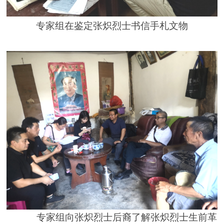
专家
组
在鉴定
张炽烈士书信手札文物
专家组
向张炽烈士后裔了解张炽烈士生前革