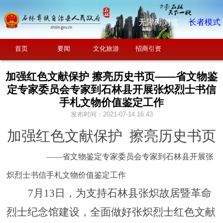
无障碍浏览
长者模式
首页
要闻
文化旅游
招商引资
加强红色文献保护 擦亮历史书页——省文物鉴
定专家委员会专家到石林县开展张炽烈士书信
手札文物价值鉴定工作
发布时间：2021-07-14 16:43
加强红色文献保护 擦亮历史书页
——省文物鉴定专家委员会专家到石林县开展张
炽烈士书信手札文物价值鉴定工作
7月13日，
为
支持石林县
张炽
故居暨革命
烈士纪念馆建设，全面
做好张炽烈士
红色文献